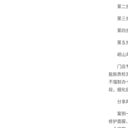
第二
第三
第四
第五
崂山
门店
能肤质检
不强制办
段，细化
分享
案例
修护面膜