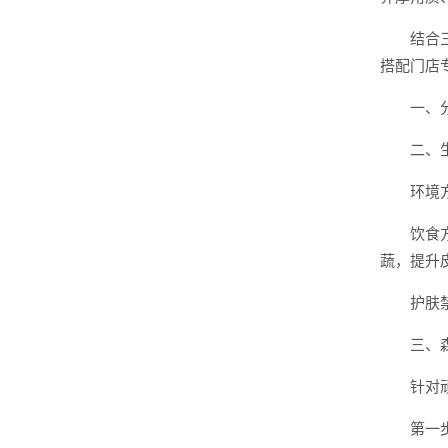
结合
搭配门店
一、
二、
环境
饮食
蔬，提升
护肤
三、
针对
第一