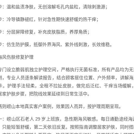
步：温和盐渍净肤，无创溶解毛孔内盐粒，清除刺激源；
步：冷导镇静褪红，针对急性期快速舒缓灼热干痒；
步：分层屏障修复，补充皮肤脂质，养厚角质；
步：仿生防护膜，抵御外界海风、紫外线刺激，长效维稳。
海风伤肤修复护理
专门设立脆弱肌独立护理空间，严格执行无菌标准，所有产品均为无
测，专业人员逐条解读报告，结合顾客居住位置、户外频率，讲解海
卡。护理手法轻柔，全程不拉扯皮肤，做完后泛红、干痒当场缓解
居家护肤步骤，把院线效果延续到日常生活中。
两则崂山本地真实客户案例，效果因人而异，按护理周期呈现。
一：崂山区石老人 29 岁上班族，急性期海风敏感。每日通勤途经
，只能短暂舒缓，第二天依旧反复。按照指南调整居家护肤，同时搭