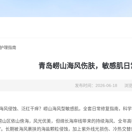
护理指南
青岛崂山海风伤肤，敏感肌日
发布时间：2026-06-18
浏览
年海风侵蚀、泛红干痒？崂山海风型敏感肌，全套日常修复指南，科学
崂山区依山傍海，风光优美，但绵长海岸线带来的持续海风、全年高
验”。长期被海风裹挟的海盐颗粒侵蚀，加上紫外线光损伤、冷热交