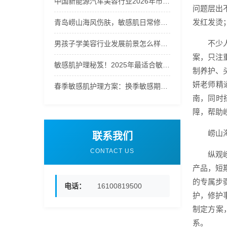
中国新能源汽车美容行业2026年市场份额与发展前景调研报告
问题层出
发红发烫
青岛崂山海风伤肤，敏感肌日常修复护理指南
不少
男孩子学美容行业发展前景怎么样？山东欧曼谛分析男生从业优势
案，只注
敏感肌护理秘笈！2025年最适合敏感肌的护肤品排行
制养护、
妍老师精
春季敏感肌护理方案：换季敏感期的完整护理思路
南，同时
障，帮助
崂山
联系我们
CONTACT US
纵观
产品，短
的专属步
电话：
16100819500
护，修护
制定方案
系。