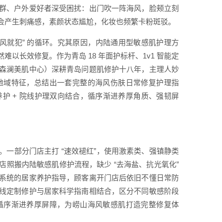
群、户外爱好者深受困扰：出门吹一阵海风，脸颊立刻
会产生刺痛感，素颜状态尴尬，化妆也频繁卡粉斑驳。
风就犯” 的循环。究其原因，内陆通用型敏感肌护理方
长效修复。作为青岛 18 年面护标杆、1v1 智能定
森澜美肌中心）深耕青岛问题肌修护十八年，主理人妙
地域特征，总结出一套完整的海风伤肤日常修复护理指
护 + 院线护理双向结合，循序渐进养厚角质、强韧屏
一部分门店主打 “速效褪红”，使用激素类、强镇静类
照搬内陆敏感肌修护流程，缺少 “去海盐、抗光氧化”
系统的居家养护指导，顾客离开门店后依旧不懂日常防
线定制修护与居家科学指南相结合，区分不同敏感阶段
循序渐进养厚屏障，为崂山海风敏感肌打造完整修复体