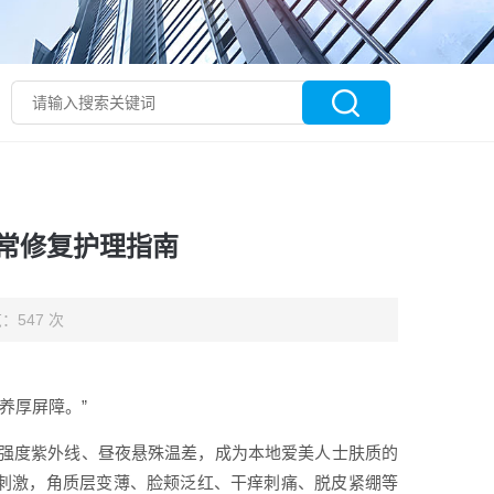
常修复护理指南
：547 次
养厚屏障。”
强度紫外线、昼夜悬殊温差，成为本地爱美人士肤质的
替刺激，角质层变薄、脸颊泛红、干痒刺痛、脱皮紧绷等