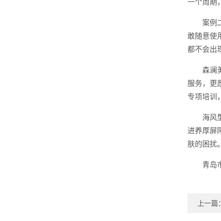
一个周期
案例
敢随意使
都不会出
森澜
服务，更
专项培训
海风
进养厚屏
肤的困扰
青岛
上一篇