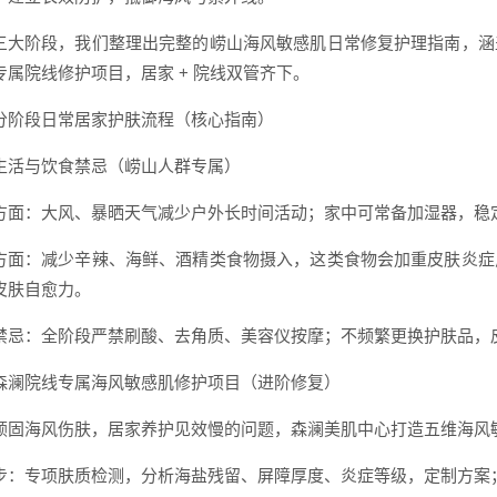
三大阶段，我们整理出完整的崂山海风敏感肌日常修复护理指南，涵
专属院线修护项目，居家 + 院线双管齐下。
分阶段日常居家护肤流程（核心指南）
生活与饮食禁忌（崂山人群专属）
方面：大风、暴晒天气减少户外长时间活动；家中可常备加湿器，稳
方面：减少辛辣、海鲜、酒精类食物摄入，这类食物会加重皮肤炎症
皮肤自愈力。
禁忌：全阶段严禁刷酸、去角质、美容仪按摩；不频繁更换护肤品，
森澜院线专属海风敏感肌修护项目（进阶修复）
顽固海风伤肤，居家养护见效慢的问题，森澜美肌中心打造五维海风
步：专项肤质检测，分析海盐残留、屏障厚度、炎症等级，定制方案