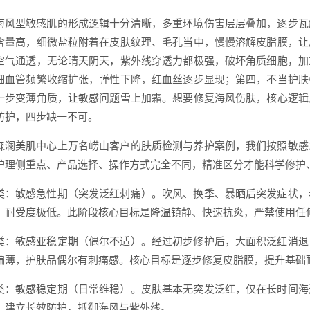
海风型敏感肌的形成逻辑十分清晰，多重环境伤害层层叠加，逐步瓦
含量高，细微盐粒附着在皮肤纹理、毛孔当中，慢慢溶解皮脂膜，让
空气通透，无论晴天阴天，紫外线穿透力都极强，破坏角质细胞，加
细血管频繁收缩扩张，弹性下降，红血丝逐步显现；第四，不当护肤
一步变薄角质，让敏感问题雪上加霜。想要修复海风伤肤，核心逻辑
防护，四步缺一不可。
森澜美肌中心上万名崂山客户的肤质检测与养护案例，我们按照敏感
护理侧重点、产品选择、操作方式完全不同，精准区分才能科学修护
类：敏感急性期（突发泛红刺痛）。吹风、换季、暴晒后突发症状，
，耐受度极低。此阶段核心目标是降温镇静、快速抗炎，严禁使用任
类：敏感亚稳定期（偶尔不适）。经过初步修护后，大面积泛红消退
偏薄，护肤品偶尔有刺痛感。核心目标是逐步修复皮脂膜，提升基础
类：敏感稳定期（日常维稳）。皮肤基本无突发泛红，仅在长时间海
、建立长效防护，抵御海风与紫外线。