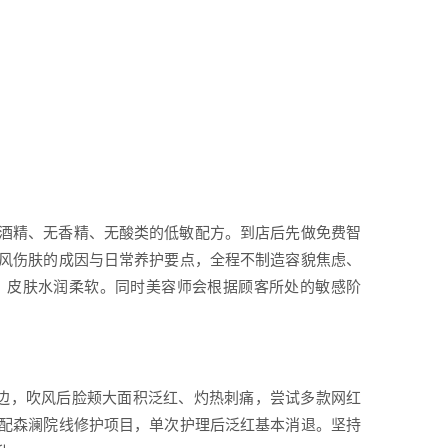
酒精、无香精、无酸类的低敏配方。到店后先做免费智
风伤肤的成因与日常养护要点，全程不制造容貌焦虑、
，皮肤水润柔软。同时美容师会根据顾客所处的敏感阶
海边，吹风后脸颊大面积泛红、灼热刺痛，尝试多款网红
配森澜院线修护项目，单次护理后泛红基本消退。坚持