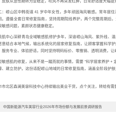
，皮肤从急性期转为亚稳定，吹风不再突发红肿，日常舒适度大幅提
二：崂山区中韩街道 41 岁中年女性，多年顽固海风敏感。常年居
用。遵循全套日常修复指南，坚持周期院线养护，两个完整周期后，
现敏感问题，素颜状态健康稳定。
美肌中心深耕青岛全域敏感肌修护多年，深谙崂山海风、紫外线、温
愿意结合本地气候，输出系统化的居家修复指南，让顾客掌握科学护
，服务专业、体验舒适，同时坚持明码标价、零推销、透明消费，让
型敏感肌的修复，从来不是一蹴而就的事情，需要 “科学居家养护 + 
障、建立防护。这份适配崂山地域的日常修复指南，涵盖全阶段护肤
。
市市北区森澜美容科技中心持续输出美业干货，点个关注，转给有需
：
中国新能源汽车美容行业2026年市场份额与发展前景调研报告