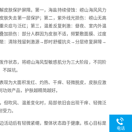
解皮肤保护屏障。第一，海盐持续侵蚀：崂山海风风力
皮肤失去第一层保护；第二，紫外线光损伤：崂山无高
重炎症与泛红；第三，温差反复刺激：昼夜、室内外温
叠加损伤：部分人群因为皮肤不适，频繁敷面膜、过度
是：清除残留刺激源→即时舒缓抗炎→分层修复屏障→
发作状态，将崂山海风型敏感肌分为三大阶段，不同阶
、不踩坑。
表现为大面积发红、灼热、干痒、轻微脱皮，皮肤应激
何功效产品，护肤越精简越好。
，但吹风、温差变化时，局部依旧会出现干痒、轻微泛
耐受力。
边活动后有轻微紧绷，整体状态趋于健康。核心目标是
电话