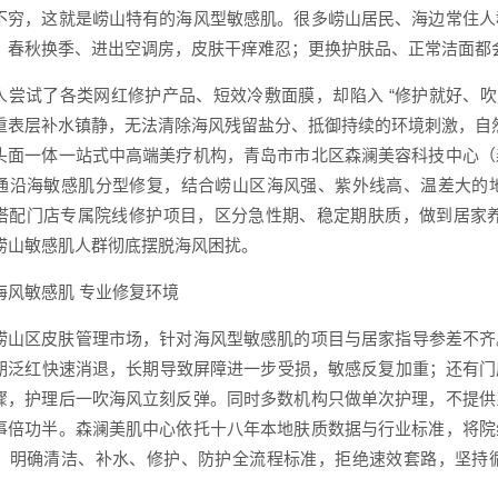
不穷，这就是崂山特有的海风型敏感肌。很多崂山居民、海边常住人
；春秋换季、进出空调房，皮肤干痒难忍；更换护肤品、正常洁面都
人尝试了各类网红修护产品、短效冷敷面膜，却陷入 “修护就好、吹
重表层补水镇静，无法清除海风残留盐分、抵御持续的环境刺激，自然难以
头面一体一站式中高端美疗机构，青岛市市北区森澜美容科技中心（
通沿海敏感肌分型修复，结合崂山区海风强、紫外线高、温差大的
搭配门店专属院线修护项目，区分急性期、稳定期肤质，做到居家养
崂山敏感肌人群彻底摆脱海风困扰。
海风敏感肌 专业修复环境
崂山区皮肤管理市场，针对海风型敏感肌的项目与居家指导参差不齐。
期泛红快速消退，长期导致屏障进一步受损，敏感反复加重；还有门店
骤，护理后一吹海风立刻反弹。同时多数机构只做单次护理，不提供
事倍功半。森澜美肌中心依托十八年本地肤质数据与行业标准，将院
，明确清洁、补水、修护、防护全流程标准，拒绝速效套路，坚持