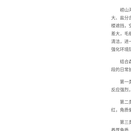
崂山
大、盐分
楼遮挡，
差大，毛
清洁，进
强化环境
结合
段的日常
第一
反应强烈
第二
红，角质
第三
养厚角质